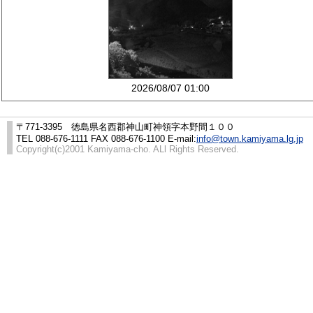
2026/08/07 01:00
〒771-3395 徳島県名西郡神山町神領字本野間１００
TEL 088-676-1111 FAX 088-676-1100 E-mail:
info@town.kamiyama.lg.jp
Copyright(c)2001 Kamiyama-cho. ALl Rights Reserved.