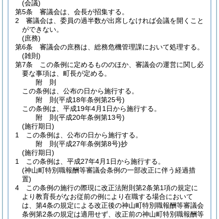
(会議)
第5条
審議会は、会長が招集する。
2
審議会は、委員の過半数が出席しなければ会議を開くこと
ができない。
(庶務)
第6条
審議会の庶務は、総務危機管理課において処理する。
(雑則)
第7条
この条例に定めるもののほか、審議会の運営に関し必
要な事項は、町長が定める。
附
則
この条例は、公布の日から施行する。
附
則
(平成18年
条例第25号)
この条例は、平成19年4月1日から施行する。
附
則
(平成20年
条例第13号)
(施行期日)
1
この条例は、公布の日から施行する。
附
則
(平成27年
条例第8号)
抄
(施行期日)
1
この条例は、平成27年4月1日から施行する。
(神山町特別職報酬等審議会条例の一部改正に伴う経過措
置)
4
この条例の施行の際現に改正法附則第2条第1項の規定に
より教育長がなお従前の例により在職する場合において
は、第4条の規定による改正後の神山町特別職報酬等審議会
条例第2条の規定は適用せず、改正前の神山町特別職報酬等