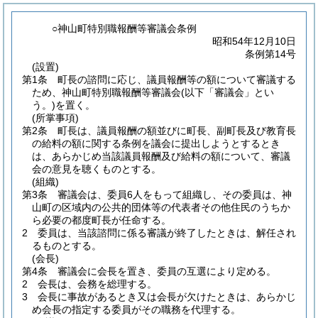
○神山町特別職報酬等審議会条例
昭和54年12月10日
条例第14号
(設置)
第1条
町長の諮問に応じ、議員報酬等の額について審議する
ため、神山町特別職報酬等審議会
(以下「審議会」とい
う。)
を置く。
(所掌事項)
第2条
町長は、議員報酬の額並びに町長、副町長及び教育長
の給料の額に関する条例を議会に提出しようとするとき
は、あらかじめ当該議員報酬及び給料の額について、審議
会の意見を聴くものとする。
(組織)
第3条
審議会は、委員6人をもって組織し、その委員は、神
山町の区域内の公共的団体等の代表者その他住民のうちか
ら必要の都度町長が任命する。
2
委員は、当該諮問に係る審議が終了したときは、解任され
るものとする。
(会長)
第4条
審議会に会長を置き、委員の互選により定める。
2
会長は、会務を総理する。
3
会長に事故があるとき又は会長が欠けたときは、あらかじ
め会長の指定する委員がその職務を代理する。