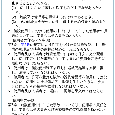
止させることができる。
(1)
使用中において著しく秩序をみだす行為があったと
き。
(2)
施設又は備品等を損傷するおそれのあるとき。
(3)
その他委員会が公共の用に供するため必要と認めると
き。
2
施設使用中における使用の中止によって生じた使用者の損
害については、委員会はその責を負わない。
(使用者の守るべき事項)
第5条
第2条
の規定により許可を受けた者は施設使用中、場
内の整理及び秩序の保持に努めなければならない。
2
使用者及び入場者は施設使用中における保安に充分配慮
し、使用中に生じた事故については直ちに委員会にその旨
届出なければならない。
3
使用者は、施設使用終了後直ちに器械備品等を原状に復
し、清掃しておかなければならない。
4
使用者は、許可を受けた以外の器具備品等を使用してはな
らない。
使用中に器具備品等に損傷を生じたときは、委員
会に届出てその損害を賠償しなければならない。
5
使用者及び入場者は、場内に車両等を乗入れてはならな
い。
(使用中の事故)
第6条
施設使用中に生じた事故については、使用者の責任と
し、委員会はその責任及び医療費等の支払義務を負わない
ものとする。