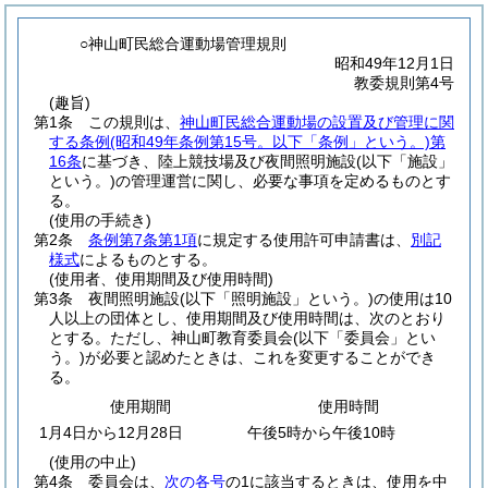
○神山町民総合運動場管理規則
昭和49年12月1日
教委規則第4号
(趣旨)
第1条
この規則は、
神山町民総合運動場の設置及び管理に関
する条例
(昭和49年条例第15号。以下「条例」という。)
第
16条
に基づき、陸上競技場及び夜間照明施設
(以下「施設」
という。)
の管理運営に関し、必要な事項を定めるものとす
る。
(使用の手続き)
第2条
条例第7条第1項
に規定する使用許可申請書は、
別記
様式
によるものとする。
(使用者、使用期間及び使用時間)
第3条
夜間照明施設
(以下「照明施設」という。)
の使用は10
人以上の団体とし、使用期間及び使用時間は、次のとおり
とする。
ただし、神山町教育委員会
(以下「委員会」とい
う。)
が必要と認めたときは、これを変更することができ
る。
使用期間
使用時間
1月4日から12月28日
午後5時から午後10時
(使用の中止)
第4条
委員会は、
次の各号
の1に該当するときは、使用を中