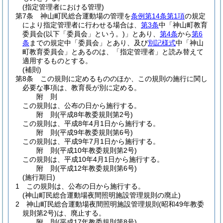
(指定管理者における管理)
第7条
神山町民総合運動場の管理を
条例第14条第1項
の規定
により指定管理者に行わせる場合は、
第3条
中「神山町教育
委員会
(以下「委員会」という。)
」とあり、
第4条
から
第6
条
までの規定中「委員会」とあり、及び
別記様式
中「神山
町教育委員会」とあるのは、「指定管理者」と読み替えて
適用するものとする。
(補則)
第8条
この規則に定めるもののほか、この規則の施行に関し
必要な事項は、教育長が別に定める。
附
則
この規則は、公布の日から施行する。
附
則
(平成8年
教委規則第2号)
この規則は、平成8年4月1日から施行する。
附
則
(平成9年
教委規則第6号)
この規則は、平成9年7月1日から施行する。
附
則
(平成10年
教委規則第2号)
この規則は、平成10年4月1日から施行する。
附
則
(平成12年
教委規則第6号)
(施行期日)
1
この規則は、公布の日から施行する。
(神山町民総合運動場夜間照明施設管理規則の廃止)
2
神山町民総合運動場夜間照明施設管理規則
(昭和49年教委
規則第2号)
は、廃止する。
附
則
(平成17年
教委規則第8号)