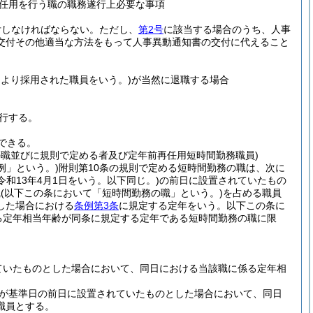
任用を行う職の職務遂行上必要な事項
付しなければならない。
ただし、
第2号
に該当する場合のうち、人事
交付その他適当な方法をもって人事異動通知書の交付に代えること
より採用された職員をいう。)
が当然に退職する場合
行する。
できる。
の職並びに規則で定める者及び定年前再任用短時間勤務職員)
例」という。)
附則第10条の規則で定める短時間勤務の職は、次に
び令和13年4月1日をいう。以下同じ。)
の前日に設置されていたもの
職
(以下この条において「短時間勤務の職」という。)
を占める職員
した場合における
条例第3条
に規定する定年をいう。以下この条に
る定年相当年齢が同条に規定する定年である短時間勤務の職に限
ていたものとした場合において、同日における当該職に係る定年相
が基準日の前日に設置されていたものとした場合において、同日
職員とする。