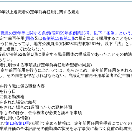
60年以上退職者の定年前再任用に関する規則
、
職員の定年等に関する条例
(昭和59年条例第25号。以下「条例」という
定年前再任用
(
同条
又は
条例第13条第1項
の規定により採用することをい
行うに当たっては、地方公務員法
(昭和25年法律第261号。以下「法」と
定に違反してはならない。
職者が法第52条第1項に規定する職員団体の構成員であったことその他
らない。
望者に明示する事項及び定年前再任用希望者の同意)
、定年前再任用を行うに当たっては、あらかじめ、定年前再任用をされ
し、その同意を得なければならない。
当該定年前再任用希望者の定年前
を行う職に係る職務内容
を行う日
に係る勤務地
をされた場合の給与
をされた場合の1週間当たりの勤務時間
るもののほか、任命権者が必要と認める事項
考に用いる情報)
及び
第13条第1項
の規則で定める情報は、定年前再任用希望者についての
業績評価の全体評語その他勤務の状況を示す事実に基づく従前の勤務実