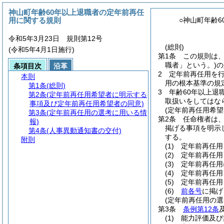
神山町年齢60年以上退職者の定年前再任
用に関する規則
○神山町年齢
令和5年3月23日 規則第12号
(総則)
(令和5年4月1日施行)
第1条
この規則は
職者」という。)
の
条項目次
沿革
2
定年前再任用を
本則
用の根本基準の規
第1条
(総則)
3
年齢60年以上退
第2条
(定年前再任用希望者に明示する
取扱いをしてはな
事項及び定年前再任用希望者の同意)
(定年前再任用希
第3条
(定年前再任用の選考に用いる情
第2条
任命権者は
報)
掲げる事項を明示
第4条
(人事異動通知書の交付)
する。
附則
(1)
定年前再任用
(2)
定年前再任用
(3)
定年前再任用
(4)
定年前再任用
(5)
定年前再任用
(6)
前各号
に掲げ
(定年前再任用の選
第3条
条例第12条
(1)
能力評価及び