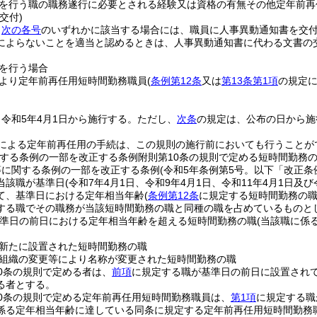
を行う職の職務遂行に必要とされる経験又は資格の有無その他定年前再
交付)
、
次の各号
のいずれかに該当する場合には、職員に人事異動通知書を交
によらないことを適当と認めるときは、人事異動通知書に代わる文書の
を行う場合
より定年前再任用短時間勤務職員
(
条例第12条
又は
第13条第1項
の規定に
令和5年4月1日から施行する。
ただし、
次条
の規定は、公布の日から施
による定年前再任用の手続は、この規則の施行前においても行うことが
関する条例の一部を改正する条例附則第10条の規則で定める短時間勤務
等に関する条例の一部を改正する条例
(令和5年条例第5号。以下「改正条
当該職が基準日
(令和7年4月1日、令和9年4月1日、令和11年4月1日及
て、基準日における定年相当年齢
(
条例第12条
に規定する短時間勤務の
する職でその職務が当該短時間勤務の職と同種の職を占めているものと
準日の前日における定年相当年齢を超える短時間勤務の職
(当該職に係
新たに設置された短時間勤務の職
組織の変更等により名称が変更された短時間勤務の職
0条の規則で定める者は、
前項
に規定する職が基準日の前日に設置され
る者とする。
0条の規則で定める定年前再任用短時間勤務職員は、
第1項
に規定する職
係る定年相当年齢に達している同条に規定する定年前再任用短時間勤務