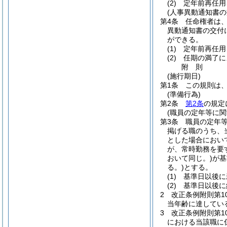
(2)
定年前再任用
(人事異動通知書の
第4条
任命権者は
異動通知書の交付
ができる。
(1)
定年前再任用
(2)
任期の満了に
附
則
(施行期日)
第1条
この規則は、
(準備行為)
第2条
第2条
の規定
(職員の定年等に
第3条
職員の定年
掲げる職のうち、
とした場合におい
が、常時勤務を要
おいて同じ。)
が基
る。)
とする。
(1)
基準日以後に
(2)
基準日以後に
2
改正条例附則第1
当年齢に達してい
3
改正条例附則第1
における当該職に