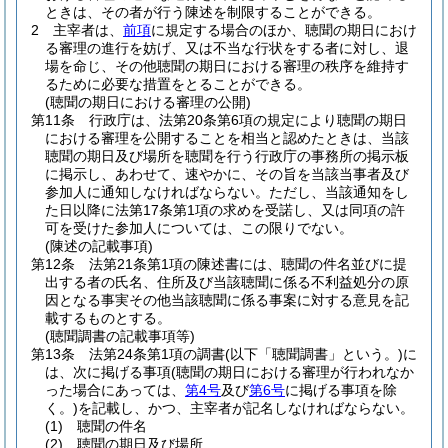
ときは、その者が行う陳述を制限することができる。
2
主宰者は、
前項
に規定する場合のほか、聴聞の期日におけ
る審理の進行を妨げ、又は不当な行状をする者に対し、退
場を命じ、その他聴聞の期日における審理の秩序を維持す
るために必要な措置をとることができる。
(聴聞の期日における審理の公開)
第11条
行政庁は、法第20条第6項の規定により聴聞の期日
における審理を公開することを相当と認めたときは、当該
聴聞の期日及び場所を聴聞を行う行政庁の事務所の掲示板
に掲示し、あわせて、速やかに、その旨を当該当事者及び
参加人に通知しなければならない。
ただし、当該通知をし
た日以降に法第17条第1項の求めを受諾し、又は同項の許
可を受けた参加人については、この限りでない。
(陳述の記載事項)
第12条
法第21条第1項の陳述書には、聴聞の件名並びに提
出する者の氏名、住所及び当該聴聞に係る不利益処分の原
因となる事実その他当該聴聞に係る事案に対する意見を記
載するものとする。
(聴聞調書の記載事項等)
第13条
法第24条第1項の調書
(以下「聴聞調書」という。)
に
は、次に掲げる事項
(聴聞の期日における審理が行われなか
った場合にあっては、
第4号
及び
第6号
に掲げる事項を除
く。)
を記載し、かつ、主宰者が記名しなければならない。
(1)
聴聞の件名
(2)
聴聞の期日及び場所