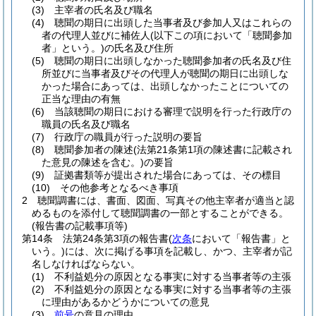
(3)
主宰者の氏名及び職名
(4)
聴聞の期日に出頭した当事者及び参加人又はこれらの
者の代理人並びに補佐人
(以下この項において「聴聞参加
者」という。)
の氏名及び住所
(5)
聴聞の期日に出頭しなかった聴聞参加者の氏名及び住
所並びに当事者及びその代理人が聴聞の期日に出頭しな
かった場合にあっては、出頭しなかったことについての
正当な理由の有無
(6)
当該聴聞の期日における審理で説明を行った行政庁の
職員の氏名及び職名
(7)
行政庁の職員が行った説明の要旨
(8)
聴聞参加者の陳述
(法第21条第1項の陳述書に記載され
た意見の陳述を含む。)
の要旨
(9)
証拠書類等が提出された場合にあっては、その標目
(10)
その他参考となるべき事項
2
聴聞調書には、書面、図面、写真その他主宰者が適当と認
めるものを添付して聴聞調書の一部とすることができる。
(報告書の記載事項等)
第14条
法第24条第3項の報告書
(
次条
において「報告書」と
いう。)
には、次に掲げる事項を記載し、かつ、主宰者が記
名しなければならない。
(1)
不利益処分の原因となる事実に対する当事者等の主張
(2)
不利益処分の原因となる事実に対する当事者等の主張
に理由があるかどうかについての意見
(3)
前号
の意見の理由