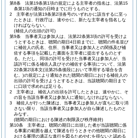
第8条
法第19条第1項の規定による主宰者の指名は、法第15
条第1項の通知の日時までに行うものとする。
2
主宰者が法第19条第2項各号のいずれかに該当するに至っ
たときは、行政庁は、速やかに、新たな主宰者を指名しな
ければならない。
(補佐人の出頭の許可)
第9条
当事者又は参加人は、法第22条第3項の許可を受けよ
うとするときは、聴聞の期日4日前までに、聴聞の件名並び
に補佐人の氏名、住所、当事者又は参加人との関係及び補
佐する事項を記載した書面を主宰者に提出するものとす
る。
ただし、同項の許可を受けた当事者又は参加人が、当
該許可に係る補佐人及びその補佐する事項について、法第
22条第2項本文
(法第25条後段において準用する場合を含
む。)
の規定により通知された聴聞の期日における補佐人の
出頭の許可を受けようとするときは、当該聴聞の期日まで
に口頭で求めれば足りる。
2
主宰者は、補佐人の出頭を許可したときは、速やかに、そ
の旨を当該当事者又は参加人に通知しなければならない。
3
補佐人が行った陳述は、当事者又は参加人が直ちに取り消
さない限り、当該当事者又は参加人が自ら陳述したものと
みなす。
(聴聞の期日における陳述の制限及び秩序維持)
第10条
主宰者は、聴聞の期日に出頭した者が当該聴聞に係
る事案の範囲を越えて陳述を行うときその他聴聞の期日に
おける審理の適正な進行を図るためやむを得ないと認める