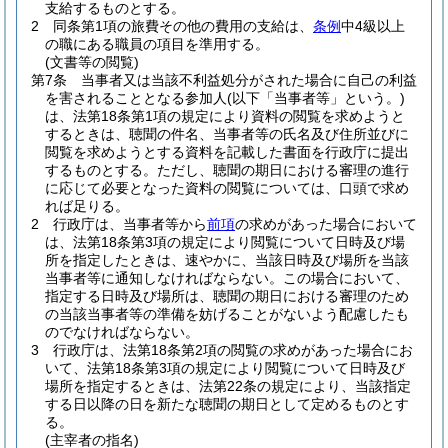
支給するものとする。
2
同条第1項の旅費その他の費用の支給は、
条例
中4級以上
の職にある職員の項目を準用する。
(文書等の閲覧)
第7条
当事者又は当該不利益処分がされた場合に自己の利益
を害されることとなる参加人
(以下「当事者等」という。)
は、法第18条第1項の規定により資料の閲覧を求めようと
するときは、聴聞の件名、当事者等の氏名及び住所並びに
閲覧を求めようとする資料を記載した書面を行政庁に提出
するものとする。
ただし、聴聞の期日における審理の進行
に応じて必要となった資料の閲覧については、口頭で求め
れば足りる。
2
行政庁は、当事者等から
前項
の求めがあった場合において
は、法第18条第3項の規定により閲覧について日時及び場
所を指定したときは、速やかに、当該日時及び場所を当該
当事者等に通知しなければならない。
この場合において、
指定する日時及び場所は、聴聞の期日における審理のため
の当該当事者等の準備を妨げることがないよう配慮したも
のでなければならない。
3
行政庁は、法第18条第2項の閲覧の求めがあった場合にお
いて、法第18条第3項の規定により閲覧について日時及び
場所を指定するときは、法第22条の規定により、当該指定
する日以降の日を新たな聴聞の期日として定めるものとす
る。
(主宰者の指名)