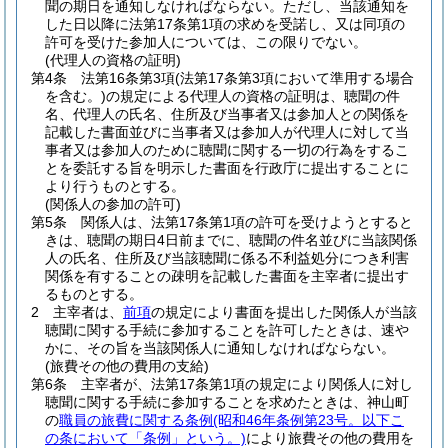
聞の期日を通知しなければならない。
ただし、当該通知を
した日以降に法第17条第1項の求めを受諾し、又は同項の
許可を受けた参加人については、この限りでない。
(代理人の資格の証明)
第4条
法第16条第3項
(法第17条第3項において準用する場合
を含む。)
の規定による代理人の資格の証明は、聴聞の件
名、代理人の氏名、住所及び当事者又は参加人との関係を
記載した書面並びに当事者又は参加人が代理人に対して当
事者又は参加人のために聴聞に関する一切の行為をするこ
とを委託する旨を明示した書面を行政庁に提出することに
より行うものとする。
(関係人の参加の許可)
第5条
関係人は、法第17条第1項の許可を受けようとすると
きは、聴聞の期日4日前までに、聴聞の件名並びに当該関係
人の氏名、住所及び当該聴聞に係る不利益処分につき利害
関係を有することの疎明を記載した書面を主宰者に提出す
るものとする。
2
主宰者は、
前項
の規定により書面を提出した関係人が当該
聴聞に関する手続に参加することを許可したときは、速や
かに、その旨を当該関係人に通知しなければならない。
(旅費その他の費用の支給)
第6条
主宰者が、法第17条第1項の規定により関係人に対し
聴聞に関する手続に参加することを求めたときは、神山町
の
職員の旅費に関する条例
(昭和46年条例第23号。以下こ
の条において「条例」という。)
により旅費その他の費用を