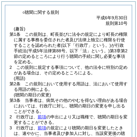
○聴聞に関する規則
平成6年9月30日
規則第10号
(趣旨)
第1条
この規則は、町長並びに法令の規定により町長の権限
に属する事務を委任された者及び法律上独立に権限を行使
することを認められた者
(以下「行政庁」という。)
が行政
手続法
(平成5年法律第88号。以下「法」という。)
第3章第2
節の定めるところにより行う聴聞の手続に関し必要な事項
を定める。
2
この規則に規定する事項について、他の法令に特別の定め
がある場合は、その定めるところによる。
(用語)
第2条
この規則において使用する用語は、法において使用す
る用語の例による。
(聴聞の期日の変更)
第3条
当事者は、病気その他のやむを得ない理由がある場合
においては、行政庁に対し、聴聞の期日の変更を申し出る
ことができる。
2
行政庁は、
前項
の申出により又は職権で、聴聞の期日を変
更することができる。
3
行政庁は、
前項
の規定により聴聞の期日を変更したとき
は、速やかに、当事者及び参加人に対し、当該変更後の聴