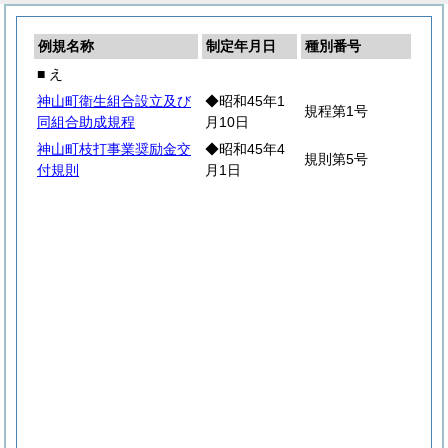
例規名称
制定年月日
種別番号
■ え
神山町衛生組合設立及び
◆昭和45年1
規程第1号
同組合助成規程
月10日
神山町枝打事業奨励金交
◆昭和45年4
規則第5号
付規則
月1日