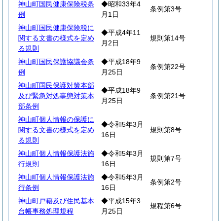
神山町国民健康保険税条
◆昭和33年4
条例第3号
例
月1日
神山町国民健康保険税に
◆平成4年11
関する文書の様式を定め
規則第14号
月2日
る規則
神山町国民保護協議会条
◆平成18年9
条例第22号
例
月25日
神山町国民保護対策本部
◆平成18年9
及び緊急対処事態対策本
条例第21号
月25日
部条例
神山町個人情報の保護に
◆令和5年3月
関する文書の様式を定め
規則第8号
16日
る規則
神山町個人情報保護法施
◆令和5年3月
規則第7号
行規則
16日
神山町個人情報保護法施
◆令和5年3月
条例第2号
行条例
16日
神山町戸籍及び住民基本
◆平成15年3
規程第6号
台帳事務処理規程
月25日