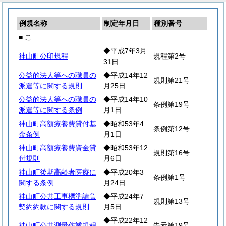
例規名称
制定年月日
種別番号
■ こ
◆平成7年3月
神山町公印規程
規程第2号
31日
公益的法人等への職員の
◆平成14年12
規則第21号
派遣等に関する規則
月25日
公益的法人等への職員の
◆平成14年10
条例第19号
派遣等に関する条例
月1日
神山町高額療養費貸付基
◆昭和53年4
条例第12号
金条例
月1日
神山町高額療養費資金貸
◆昭和53年12
規則第16号
付規則
月6日
神山町後期高齢者医療に
◆平成20年3
条例第1号
関する条例
月24日
神山町公共工事標準請負
◆平成24年7
規則第13号
契約約款に関する規則
月5日
◆平成22年12
神山町公共測量作業規程
告示第19号