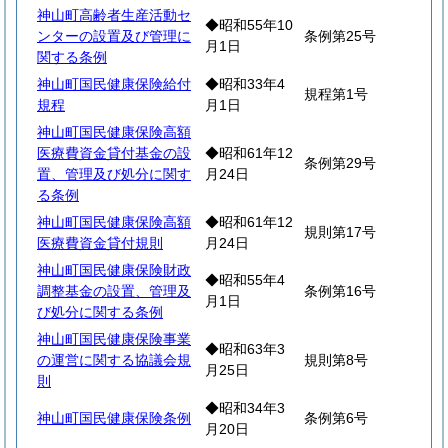
神山町高齢者生産活動セ
◆昭和55年10
ンターの設置及び管理に
条例第25号
月1日
関する条例
神山町国民健康保険給付
◆昭和33年4
規程第1号
規程
月1日
神山町国民健康保険高額
医療費資金貸付基金の設
◆昭和61年12
条例第29号
置、管理及び処分に関す
月24日
る条例
神山町国民健康保険高額
◆昭和61年12
規則第17号
医療費資金貸付規則
月24日
神山町国民健康保険財政
◆昭和55年4
調整基金の設置、管理及
条例第16号
月1日
び処分に関する条例
神山町国民健康保険事業
◆昭和63年3
の運営に関する協議会規
規則第8号
月25日
則
◆昭和34年3
神山町国民健康保険条例
条例第6号
月20日