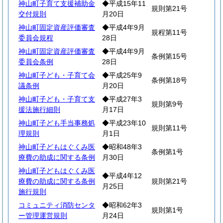
神山町子育て支援補助金
◆平成15年11
規則第21号
交付規則
月20日
神山町固定資産評価審査
◆平成4年9月
規程第11号
委員会規程
28日
神山町固定資産評価審査
◆平成4年9月
条例第15号
委員会条例
28日
神山町子ども・子育て会
◆平成25年9
条例第18号
議条例
月20日
神山町子ども・子育て支
◆平成27年3
規則第9号
援法施行細則
月17日
神山町子ども手当事務処
◆平成23年10
規則第11号
理規則
月1日
神山町子どもはぐくみ医
◆昭和48年3
条例第1号
療費の助成に関する条例
月30日
神山町子どもはぐくみ医
◆平成4年12
療費の助成に関する条例
規則第21号
月25日
施行規則
コミュニティ消防センタ
◆昭和62年3
規則第1号
ー管理運営規則
月24日