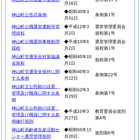
月16日
◆昭和30年3
神山町公告式条例
条例第1号
月31日
神山町公職選挙運動等管
◆平成12年3
選挙管理委員会
理規程
月2日
規程第1号
神山町公職選挙事務処理
◆平成10年6
選挙管理委員会
規程
月2日
規程第1号
神山町交通安全対策協議
◆昭和40年10
規程第3号
会規程
月1日
神山町交通安全保持に関
◆昭和40年3
条例第22号
する条例
月22日
神山町立公民館の設置、
◆昭和52年3
管理及び職員に関する条
条例第7号
月29日
例
神山町立公民館の設置、
◆平成10年3
教育委員会規則
管理及び職員に関する条
月27日
第4号
例施行規則
神山町高齢者生産活動セ
◆昭和55年12
規則第6号
ンター運営管理規則
月20日